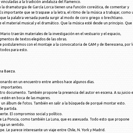
 vinculadas a la tradición andaluza del flamenco.
n la dramaturgia de García Lorca tienen una función coreútica, de comentar y
Es importante que se traspase a la letra, el ritmo de la música a trabajar, como 
ue la palabra versada pueda surgir al modo de coro griego o brechtiano.
 el material musical y el dramático. Que la música esté desde un principio. Que
 Mario traerán materiales de la investigación en el vestuario y el espacio,
mentos de textos elegidos de las obras.
e postularemos con el montaje a la convocatoria de GAM y de Iberescena, por 
a todos para esto.
na Baeza.
eonardo en un encuentro entre ambos hace algunos días.
 importantes.
tro documento. También propone la presencia del autor en escena. A su juicio 
a estén en boca de las mujeres.
un álbum de fotos. También en salir a la búsqueda de porqué montar esto.
e partida.
erte. El compromiso social y político.
de La Poncia, como también La Luna, que es asexuada. Todo esto que propone
nga un sentido.
e. Le parece interesante un viaje entre Chile, N. York y Madrid.