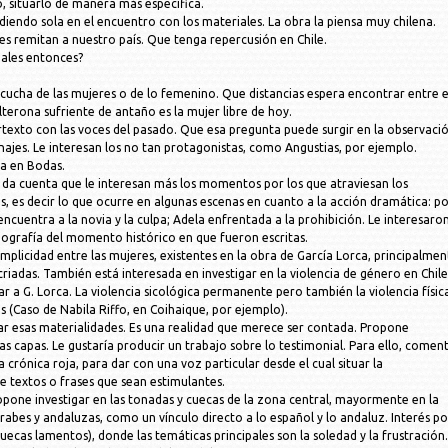
, situarlo de manera más específica.
diendo sola en el encuentro con los materiales. La obra la piensa muy chilena.
les remitan a nuestro país. Que tenga repercusión en Chile.
ales entonces?
escucha de las mujeres o de lo femenino. Que distancias espera encontrar entre e
olterona sufriente de antaño es la mujer libre de hoy.
rtexto con las voces del pasado. Que esa pregunta puede surgir en la observació
najes. Le interesan los no tan protagonistas, como Angustias, por ejemplo.
a en Bodas.
se da cuenta que le interesan más los momentos por los que atraviesan los
, es decir lo que ocurre en algunas escenas en cuanto a la acción dramática: p
cuentra a la novia y la culpa; Adela enfrentada a la prohibición. Le interesaro
grafía del momento histórico en que fueron escritas.
omplicidad entre las mujeres, existentes en la obra de García Lorca, principalmen
 criadas. También está interesada en investigar en la violencia de género en Chile
ar a G. Lorca. La violencia sicológica permanente pero también la violencia físic
(Caso de Nabila Riffo, en Coihaique, por ejemplo).
ar esas materialidades. Es una realidad que merece ser contada. Propone
as capas. Le gustaría producir un trabajo sobre lo testimonial. Para ello, comen
 crónica roja, para dar con una voz particular desde el cual situar la
e textos o frases que sean estimulantes.
ropone investigar en las tonadas y cuecas de la zona central, mayormente en la
rabes y andaluzas, como un vínculo directo a lo español y lo andaluz. Interés po
ecas lamentos), donde las temáticas principales son la soledad y la frustración.