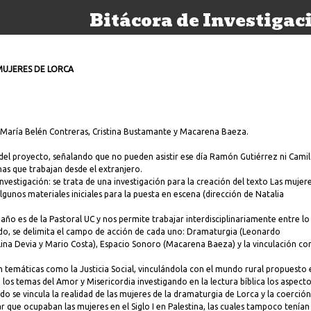
Bitácora de Investigac
MUJERES DE LORCA
, María Belén Contreras, Cristina Bustamante y Macarena Baeza.
 del proyecto, señalando que no pueden asistir ese día Ramón Gutiérrez ni Cami
as que trabajan desde el extranjero.
investigación: se trata de una investigación para la creación del texto Las mujer
gunos materiales iniciales para la puesta en escena (dirección de Natalia
año es de la Pastoral UC y nos permite trabajar interdisciplinariamente entre lo
ntido, se delimita el campo de acción de cada uno: Dramaturgia (Leonardo
lina Devia y Mario Costa), Espacio Sonoro (Macarena Baeza) y la vinculación co
 temáticas como la Justicia Social, vinculándola con el mundo rural propuesto 
los temas del Amor y Misericordia investigando en la lectura bíblica los aspect
do se vincula la realidad de las mujeres de la dramaturgia de Lorca y la coerción
gar que ocupaban las mujeres en el Siglo I en Palestina, las cuales tampoco tenían