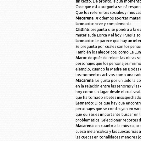
sin texto. De pronto, algún momento
Cree que esta pregunta se irá respon
Que los referentes sociales y musica
Macarena
: ¿Podemos aportar materi
Leonardo
: sirve y complementa.
Cristina
: pregunta si se pondrá a la 
material de Lorca y el hoy. Pues la s
Leonardo
: Le parece que hay un inte
Se pregunta por cuáles son los perso
También los alegóricos, como La Lun
Mario
: después de releer las obras 
personajes que los personajes mismos
ejemplo, cuando la Madre en Bodas en
los momentos activos como una radio
Macarena
: Le gusta por un lado la c
en la relación entre las señoras y las
hoy como un lugar desde el cual visit
que ha tomado ribetes insospechados 
Leonardo
: Dice que hay que encontr
personajes que se construyen en vari
que quizás es importante buscar en la
problemática. Seleccionar recortes d
Macarena
: en cuanto a la música, p
cueca melancólica y las cuecas más á
las cuecas en tonalidades menores (cu