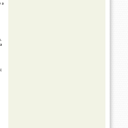
e a
,
la
l