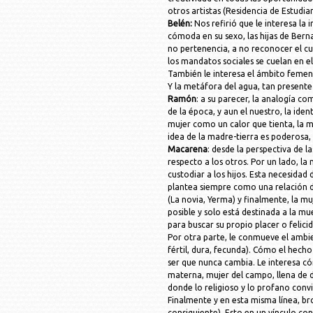
otros artistas (Residencia de Estudian
Belén:
Nos refirió que le interesa l
cómoda en su sexo, las hijas de Ber
no pertenencia, a no reconocer el cue
los mandatos sociales se cuelan en e
También le interesa el ámbito femen
Y la metáfora del agua, tan present
Ramón
: a su parecer, la analogía co
de la época, y aun el nuestro, la iden
mujer como un calor que tienta, la mu
idea de la madre-tierra es poderosa, p
Macarena
: desde la perspectiva de l
respecto a los otros. Por un lado, l
custodiar a los hijos. Esta necesidad 
plantea siempre como una relación des
(La novia, Yerma) y finalmente, la m
posible y solo está destinada a la mu
para buscar su propio placer o felici
Por otra parte, le conmueve el ambie
fértil, dura, fecunda). Cómo el hecho
ser que nunca cambia. Le interesa có
materna, mujer del campo, llena de 
donde lo religioso y lo profano conv
Finalmente y en esta misma línea, br
consiguiente). Esto en un vínculo con