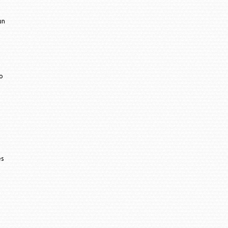
un
lo
es