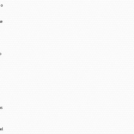
 o
se
o
as
el