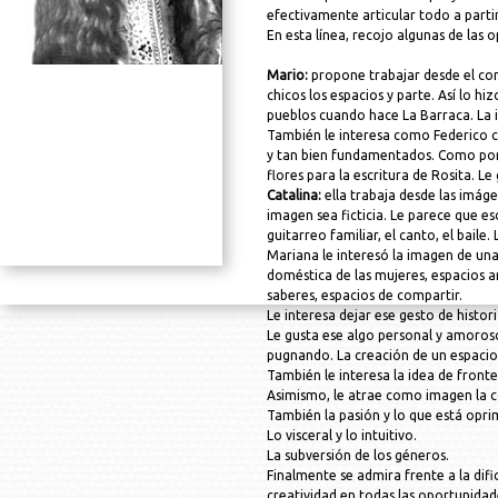
efectivamente articular todo a parti
En esta línea, recojo algunas de las o
Mario:
propone trabajar desde el con
chicos los espacios y parte. Así lo h
pueblos cuando hace La Barraca. La i
También le interesa como Federico co
y tan bien fundamentados. Como por e
flores para la escritura de Rosita. Le
Catalina:
ella trabaja desde las imáge
imagen sea ficticia. Le parece que es
guitarreo familiar, el canto, el bai
Mariana le interesó la imagen de un
doméstica de las mujeres, espacios a
saberes, espacios de compartir.
Le interesa dejar ese gesto de histor
Le gusta ese algo personal y amoros
pugnando. La creación de un espaci
También le interesa la idea de front
Asimismo, le atrae como imagen la co
También la pasión y lo que está opri
Lo visceral y lo intuitivo.
La subversión de los géneros.
Finalmente se admira frente a la dific
creatividad en todas las oportunidad