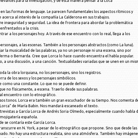
evantes para la investigación, y de esta manera pensar a la Loca
a en las formas de lenguaje. Le parecen fundamentales los aspectos rítmicos y
e acerca al interés de la compañía La Calderona en sus trabajos.
tre inseguridad y seguridad. La idea de frontera para abordar la problemática
nfrentados a la crisis.
ar a los personajes hoy. A través de ese encuentro con lo real, llega a los
personajes, a las escenas. También a los personajes abstractos (como La luna).
r la musicalidad de las palabras, ya no un personaje ni una escena, sino por
Yerma o Bernarda. Cree que Lorca lo hace cuando encuentra el habla popular.
o, a una discusión, a una canción. Textualidades variadas que se unen en un mi
oda la obra lorquiana, no los personajes, sino los registros.
a de los sexos y los personajes simbólicos.
te como una constante. Lo que no se puede definir.
ue no físicamente, a escena. Traerlo desde sus palabras.
al encuentro con lo etnográfico.
rsos tonos. Lorca era también un gran escuchador de su tiempo. Nos comenta d
a Lorca” de María Babin. Nos mandará escaneado el texto.
ntrevistas a García Lorca de Andrés Soria Olmedo, especialmente cuando habla 
 mojigatería española.
de se contaría este García Lorca.
transcurre en N. York, a pesar de lo etnográfico que propone. Sino que desde las
ado. No hay una estructura realista, sino una atmósfera. También hay imágene