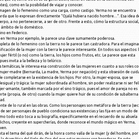
tes), como en la posibilidad de viajar y conocer.
a imagen de lo femenino como una carga, como castigo. Yerma no se encuentra
narda que lo expresan directamente “Ojalá hubiera nacido hombre…”. Esa idea d
rpo, a no pertenecerse, a ser de otro. Frente a esto, cómo la estructura social,
l ámbito de lo doméstico.
ino en Federico.
e en Yerma por ejemplo, le parece una clave sumamente poderosa.
mpleta de lo femenino con la tierra no le parece tan castradora. Para el imagina
tificación de la mujer con la tierra le parece interesante. En todos sus aspectos: 
jer fértil (o no) como la tierra, los hijos como frutos, etc. Le parece que esta
ues invita a la belleza y lo telúrico.
as temáticas, le interesa esa construcción de las mujeres en cuanto a sus roles c
a mujer-madre (Bernarda, La madre, Yerma por negación) y esta obsesión de cuida
de completarse en la existencia de los hijos. Por otro, la mujer-esposa, que se
igual y trágica: la mujer subordinada al hombre, sin poder realizarse ni ser fel
ujer-amante, también marcada por el sino trágico, pues el amor de pareja no es
erte (propia, de otro) cuando la mujer quiere huir de su condición de subalterna
dad.
nte de lo rural en las obras. Como los personajes son metáfora de la tierra (sec
 de ser personajes de pueblo condiciona sus existencias y las fija en un modo de
mo todo esto toca a su biografía, específicamente en el recuerdo de su abuela
dichos, creyente en supercherías, donde reconoce el mundo mágico en Yerma,
iven.
ota el tema del qué dirán, de la honra como valía de la mujer (y del hombre, por
 la dramática del Siglo de Oro del que estas mujeres son herederas. En este