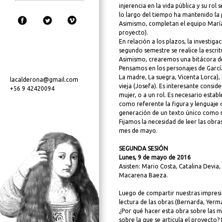
injerencia en la vida pública y su ro
lo largo del tiempo ha mantenido la
Asimismo, completan el equipo María
proyecto).
En relación a los plazos, la investig
segundo semestre se realice la escrit
Asimismo, crearemos una bitácora de 
Pensamos en los personajes de Garc
La madre, La suegra, Vicenta Lorca), l
lacalderona@gmail.com
vieja (Josefa). Es interesante consi
+56 9 42420094
mujer, o a un rol. Es necesario esta
como referente la figura y lenguaje de
generación de un texto único como re
Fijamos la necesidad de leer las obra
mes de mayo.
SEGUNDA SESIÓN
Lunes, 9 de mayo de 2016
Asisten: Mario Costa, Catalina Devia
Macarena Baeza.
Luego de compartir nuestras impresio
lectura de las obras (Bernarda, Yerma
¿Por qué hacer esta obra sobre las m
sobre la que se articula el proyecto?