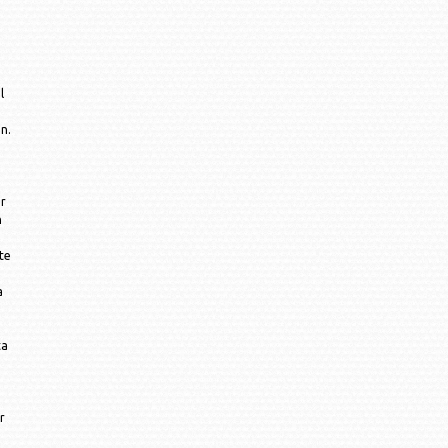
l
n.
or
n
te
a
ta
r