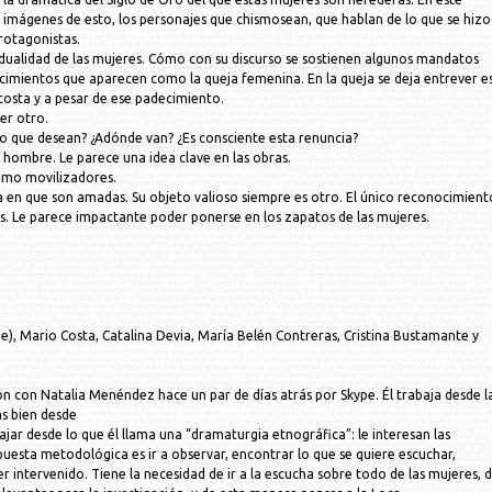
 imágenes de esto, los personajes que chismosean, que hablan de lo que se hizo
protagonistas.
 la dualidad de las mujeres. Cómo con su discurso se sostienen algunos mandatos
ecimientos que aparecen como la queja femenina. En la queja se deja entrever e
 costa y a pesar de ese padecimiento.
ser otro.
lo que desean? ¿Adónde van? ¿Es consciente esta renuncia?
r hombre. Le parece una idea clave en las obras.
como movilizadores.
a en que son amadas. Su objeto valioso siempre es otro. El único reconocimient
s. Le parece impactante poder ponerse en los zapatos de las mujeres.
e), Mario Costa, Catalina Devia, María Belén Contreras, Cristina Bustamante y
n con Natalia Menéndez hace un par de días atrás por Skype. Él trabaja desde l
ás bien desde
ar desde lo que él llama una “dramaturgia etnográfica”: le interesan las
puesta metodológica es ir a observar, encontrar lo que se quiere escuchar,
er intervenido. Tiene la necesidad de ir a la escucha sobre todo de las mujeres, d