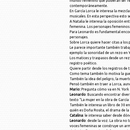
mundo femenino que pudieran ser rel
contemporáneamente.
En García Lorca le interesa la mezcl
musicales. En esta perspectiva esto s
A Natalia le interesa la oposición en
femenina. Los personajes femeninos e
Para Leonardo es fundamental encontr
personajes.
Sobre Lorca quiere hacer citas a los 
Le parece importante también trabaja
ejemplo la sonoridad de un rezo en 
Los matices y traspasos desde un rez
registro poético.
Quiere partir desde los registros de t
Como tema también lo motiva la guerr
También la idea del peligro, la muer
Pensó también en traer a Lorca, aunq
Mario:
Pregunta cómo va en N. York 
Leonardo
: Buscando encontrar dive
texto “La mujer en la obra de Garcí
También le interesa un libro de 30 e
quién es Doña Rosita, el drama de la
Catalina
: le interesa saber desde dón
Leonardo
: desde la voz. La obra no 
voces femeninas se construye un arm