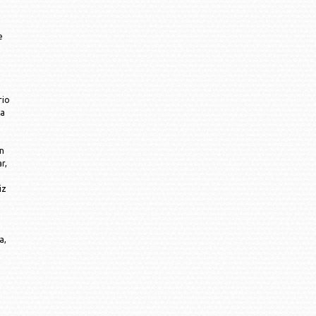
e
rio
la
on
r,
iz
a,