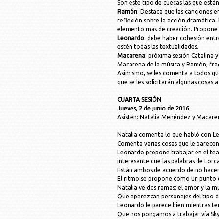
Son este tipo de cuecas las que están
Ramón
: Destaca que las canciones e
reflexión sobre la acción dramática. 
elemento más de creación. Propone q
Leonardo
: debe haber cohesión entre
estén todas las textualidades.
Macarena
: próxima sesión Catalina y
Macarena de la música y Ramón, frag
Asimismo, se les comenta a todos qu
que se les solicitarán algunas cosas 
CUARTA SESIÓN
Jueves, 2 de junio de 2016
Asisten: Natalia Menéndez y Macare
Natalia comenta lo que habló con L
Comenta varias cosas que le parecen
Leonardo propone trabajar en el tea
interesante que las palabras de Lorc
Están ambos de acuerdo de no hacer 
El ritmo se propone como un punto d
Natalia ve dos ramas: el amor y la mu
Que aparezcan personajes del tipo 
Leonardo le parece bien mientras te
Que nos pongamos a trabajar vía Skyp