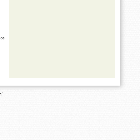
sos
.
hí