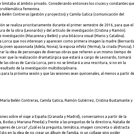
l se limitaba al ámbito privado. Considerando entonces los cruces y constantes qu
 problemática femenina.
 Belén Contreras (gestión y proyectos) y Camila Gatica (comunicación del
ación se realiza prioritariamente durante el primer semestre de 2016, para que el
ura de la obra (Leonardo) y del artículo de investigación (Cristina y Ramón).
investigación (Macarena y Belén) y una bitácora visual (Mario y Catalina).
ía Lorca que nos interesan y aparecen como primera imagen la madre (Bernarda
a joven apasionada (Adela, Novia), la esposa infeliz (Yerma), la criada (Poncia), 
derar la idea de personajes de diversas obras que refieren a un mismo tiempo de
blecer que la realización dramatúrgica que estará a cargo de Leonardo, tomará
 las obras de García Lorca, pero no se limitará a una rescritura, si no en la
sultado de la investigación multidisciplinaria.
s para la próxima sesión y que las sesiones sean quincenales, al menos a partir de
, María Belén Contreras, Camila Gatica, Ramón Gutiérrez, Cristina Bustamante y
nes sobre el viaje a España (Granada y Madrid), conversamos a partir de la
, Bodas y Mariana Pineda) y frente a las preguntas de la directora, Natalia de
ujeres de Lorca? ¿Cuál es la pregunta, temática, imagen concreta o abstracta
 Esto en la idea de no crear un álbum de familia, ni un collage sino poder