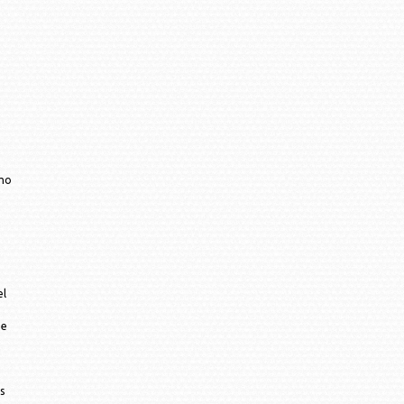
smo
el
de
s