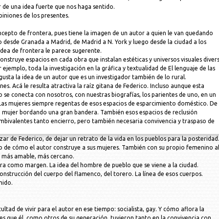
r de una idea fuerte que nos haga sentido.
piniones de los presentes.
cepto de frontera, pues tiene la imagen de un autor a quien le van quedando
izo desde Granada a Madrid, de Madrid a N. York y luego desde la ciudad a los
dea de frontera le parece sugerente.
nstruye espacios en cada obra que instalan estéticas y universos visuales diver
jemplo, toda la investigación en la gráfica y textualidad de El lenguaje de las
 gusta la idea de un autor que es un investigador también de lo rural.
nes. Acá le resulta atractiva la raíz gitana de Federico. Incluso aunque esta
o se conecta con nosotros, con nuestras biografías, los parientes de uno, en un
le. Las mujeres siempre regentas de esos espacios de esparcimiento doméstico. De
a mujer bordando una gran bandera. También esos espacios de reclusión
mbivalentes tanto encierro, pero también necesaria convivencia y traspaso de
izar de Federico, de dejar un retrato de la vida en los pueblos para la posteridad
o de cómo el autor construye a sus mujeres. También con su propio femenino a
o más amable, más cercano.
era como margen. La idea del hombre de pueblo que se viene a la ciudad.
nstrucción del cuerpo del flamenco, del torero. La línea de esos cuerpos.
mido.
ultad de vivir para el autor en ese tiempo: socialista, gay. Y cómo aflora la
es que él, como otros de su generación, tuvieron tanto en la convivencia con