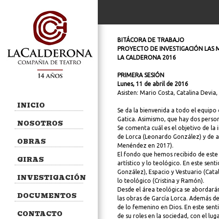
BITÁCORA DE TRABAJO
PROYECTO DE INVESTIGACIÓN LAS 
LA CALDERONA 2016
PRIMERA SESIÓN
Lunes, 11 de abril de 2016
Asisten: Mario Costa, Catalina Devia
INICIO
Se da la bienvenida a todo el equipo
Gatica. Asimismo, que hay dos person
NOSOTROS
Se comenta cuál es el objetivo de la 
de Lorca (Leonardo González) y de al
OBRAS
Menéndez en 2017).
El fondo que hemos recibido de este 
GIRAS
artístico y lo teológico. En este se
González), Espacio y Vestuario (Cata
INVESTIGACIÓN
lo teológico (Cristina y Ramón).
Desde el área teológica se abordarán
DOCUMENTOS
las obras de García Lorca. Además de 
de lo femenino en Dios. En este senti
CONTACTO
de su roles en la sociedad, con el lu